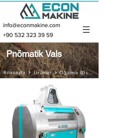
info@econmakine.com
+90 532 323 39 59
Pnömatik Vals
Anasayfa
Öğütme Grubu
Ürünler