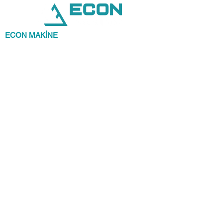
ECON MAKİNE
olarak , önceliğimiz siz
değerli müşterilerimizin memnuniyetidir.
Kaliteli, ekonomik, en güzel şekilde ürünü
sunup kazandırmak bizim işimiz.
Müşterilerine beklentilerinin de ötesinde kaliteli
ürünleri sunmayı hedef edinmiştir.
İLETİŞİM
ECON MAKİNE
Fevzi Çakmak Mah. 10465. Sk. No: 45 / 1
Karatay - KONYA / TÜRKİYE
Tel : +90 532 323 39 59
info@econmakine.com