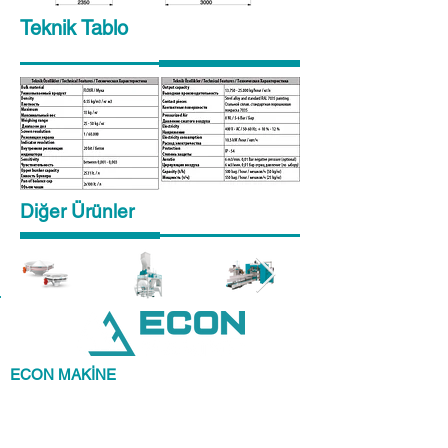
Teknik Tablo
Diğer Ürünler
ECON MAKİNE
olarak , önceliğimiz siz
değerli müşterilerimizin memnuniyetidir.
Kaliteli, ekonomik, en güzel şekilde ürünü
sunup kazandırmak bizim işimiz.
Müşterilerine beklentilerinin de ötesinde kaliteli