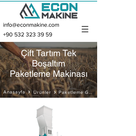
info@econmakine.com
+90 532 323 39 59
Çift Tartım Tek
Boşaltım
Paketleme Makinası
Anasayfa
Paketleme Grubu
Ürünler