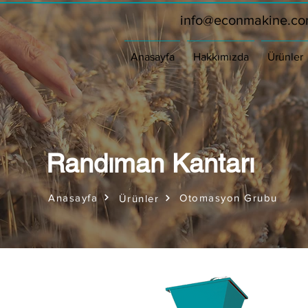
info@econmakine.c
Anasayfa
Hakkımızda
Ürünler
Randıman Kantarı
Anasayfa
Otomasyon Grubu
Ürünler