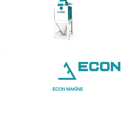
ECON MAKİNE
olarak , önceliğimiz siz 
müşterilerimizin memnuniyetidir.
Kaliteli, ekonomik, en güzel şekilde ürü
kazandırmak bizim işimiz.
Müşterilerine beklentilerinin de ötesinde ka
ürünleri sunmayı hedef edinmiştir.