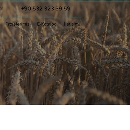
om
+90 532 323 39 59
Projelerimiz
E-Katalog
İletişim