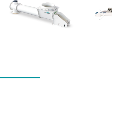
İŞİM
 MAKİNE
Çakmak Mah. 10465. Sk. No: 45 / 1
ay - KONYA / TÜRKİYE
+90 532 323 39 59
econmakine.com