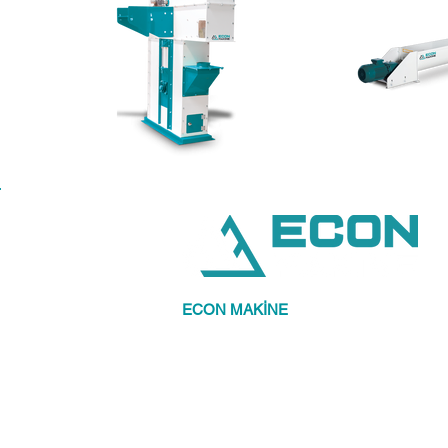
ECON MAKİNE
olarak , önceliğimiz siz 
müşterilerimizin memnuniyetidir.
Kaliteli, ekonomik, en güzel şekilde ürü
kazandırmak bizim işimiz.
Müşterilerine beklentilerinin de ötesinde ka
ürünleri sunmayı hedef edinmiştir.