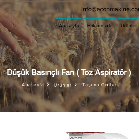
info@econmakine.c
Anasayfa
Hakkımızda
Ürünler
Düşük Basınçlı Fan ( Toz Aspiratör )
Anasayfa
Taşıma Grubu
Ürünler