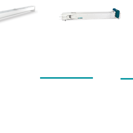
MENÜ
İLET
Anasayfa
ECON
değerli
Hakkımızda
Fevzi 
nü sunup
Ürünler
Karat
liteli
Projelerimiz
Tel : 
E-Katalog
info@
İletişim