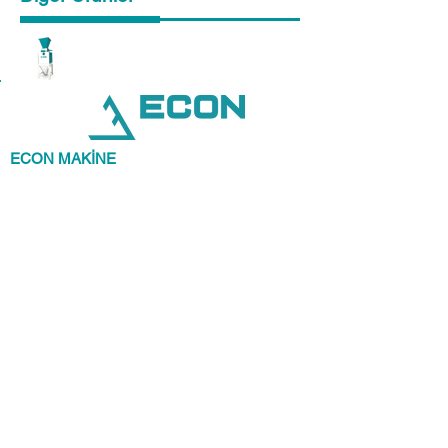
ECON MAKİNE
olarak , önceliğimiz siz
değerli müşterilerimizin memnuniyetidir.
Kaliteli, ekonomik, en güzel şekilde ürünü
sunup kazandırmak bizim işimiz.
Müşterilerine beklentilerinin de ötesinde kaliteli
ürünleri sunmayı hedef edinmiştir.
İLETİŞİM
ECON MAKİNE